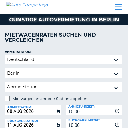
AUTO
MIETWAGEN
WOHNMOBILE
MIETWAGEN
PARTNER
HILFE
EUROPE
MIETEN
WOHNMOBILE
GÜNSTIGE AUTOVERMIETUNG IN BERLIN
N
MIETEN
PARTNER
MIETWAGENRATEN SUCHEN UND
NE
VERGLEICHEN
HILFE
NG
MEIN
ANMIETSTATION:
KONTO
n,
Mietwagen
MEINE
an
BUCHUNG
anderer
Station
DEUTSCHLAND
abgeben
Mietwagen an anderer Station abgeben
RÜCKGABESTATION:
ANMIETUHRZEIT:
ANMIETDATUM:
10:00
?
RÜCKGABEUHRZEIT:
RÜCKGABEDATUM:
10:00