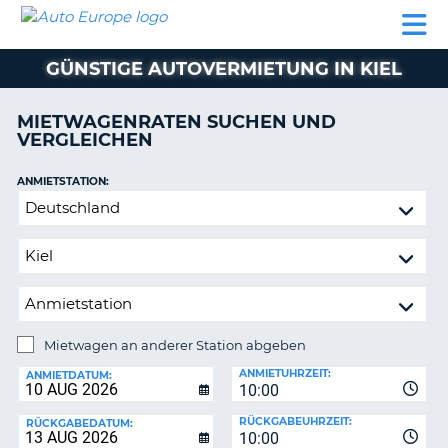
AUTO
MIETWAGEN
WOHNMOBILE
MIETWAGEN
PARTNER
HILFE
EUROPE
MIETEN
WOHNMOBILE
GÜNSTIGE AUTOVERMIETUNG IN KIEL
N
MIETEN
PARTNER
MIETWAGENRATEN SUCHEN UND
NE
VERGLEICHEN
HILFE
NG
MEIN
ANMIETSTATION:
KONTO
n,
Mietwagen
MEINE
an
BUCHUNG
anderer
Station
DEUTSCHLAND
abgeben
Mietwagen an anderer Station abgeben
RÜCKGABESTATION:
ANMIETUHRZEIT:
ANMIETDATUM:
10:00
?
RÜCKGABEUHRZEIT:
RÜCKGABEDATUM:
10:00