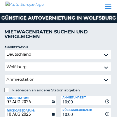
AUTO
MIETWAGEN
WOHNMOBILE
MIETWAGEN
PARTNER
HILFE
EUROPE
MIETEN
WOHNMOBILE
GÜNSTIGE AUTOVERMIETUNG IN WOLFSBURG
N
MIETEN
PARTNER
MIETWAGENRATEN SUCHEN UND
NE
VERGLEICHEN
HILFE
NG
MEIN
ANMIETSTATION:
KONTO
n,
Mietwagen
MEINE
an
BUCHUNG
anderer
Station
DEUTSCHLAND
abgeben
Mietwagen an anderer Station abgeben
RÜCKGABESTATION:
ANMIETUHRZEIT:
ANMIETDATUM:
10:00
?
RÜCKGABEUHRZEIT:
RÜCKGABEDATUM:
10:00