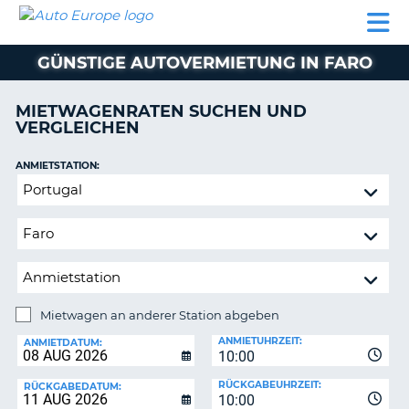
AUTO
MIETWAGEN
WOHNMOBILE
MIETWAGEN
PARTNER
HILFE
EUROPE
MIETEN
WOHNMOBILE
GÜNSTIGE AUTOVERMIETUNG IN FARO
N
MIETEN
PARTNER
MIETWAGENRATEN SUCHEN UND
NE
VERGLEICHEN
HILFE
NG
MEIN
ANMIETSTATION:
KONTO
n,
Mietwagen
MEINE
an
BUCHUNG
anderer
Station
DEUTSCHLAND
abgeben
Mietwagen an anderer Station abgeben
RÜCKGABESTATION:
ANMIETUHRZEIT:
ANMIETDATUM:
10:00
?
RÜCKGABEUHRZEIT:
RÜCKGABEDATUM:
10:00