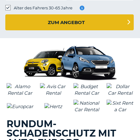
s
Alter des Fahrers 30-65 Jahre
ZUM ANGEBOT
s
RUNDUM-
SCHADENSCHUTZ MIT
Z