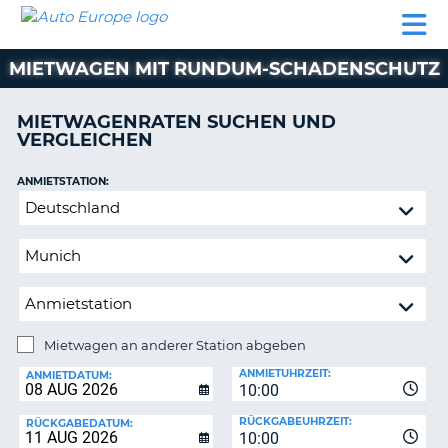
AUTO
MIETWAGEN
WOHNMOBILE
MIETWAGEN
PARTNER
HILFE
EUROPE
MIETEN
WOHNMOBILE
MIETWAGEN MIT RUNDUM-SCHADENSCHUTZ
N
MIETEN
PARTNER
MIETWAGENRATEN SUCHEN UND
NE
VERGLEICHEN
HILFE
NG
MEIN
ANMIETSTATION:
KONTO
n,
Mietwagen
MEINE
an
BUCHUNG
anderer
Station
DEUTSCHLAND
abgeben
Mietwagen an anderer Station abgeben
RÜCKGABESTATION:
ANMIETUHRZEIT:
ANMIETDATUM:
10:00
?
RÜCKGABEUHRZEIT:
RÜCKGABEDATUM:
10:00