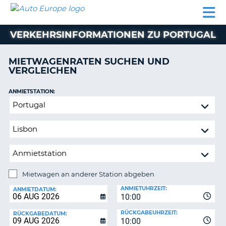
AUTO
MIETWAGEN
WOHNMOBILE
MIETWAGEN
PARTNER
HILFE
EUROPE
MIETEN
WOHNMOBILE
VERKEHRSINFORMATIONEN ZU PORTUGAL
N
MIETEN
PARTNER
MIETWAGENRATEN SUCHEN UND
NE
VERGLEICHEN
HILFE
NG
MEIN
ANMIETSTATION:
KONTO
n,
Mietwagen
MEINE
an
BUCHUNG
anderer
Station
DEUTSCHLAND
abgeben
Mietwagen an anderer Station abgeben
RÜCKGABESTATION:
ANMIETUHRZEIT:
ANMIETDATUM:
10:00
?
RÜCKGABEUHRZEIT:
RÜCKGABEDATUM:
10:00