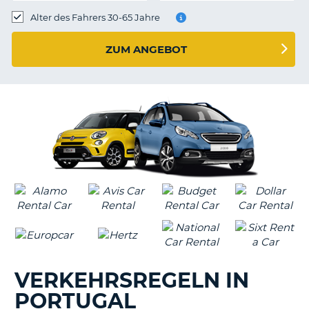
s
Alter des Fahrers 30-65 Jahre
ZUM ANGEBOT
s
VERKEHRSREGELN IN
PORTUGAL
Z