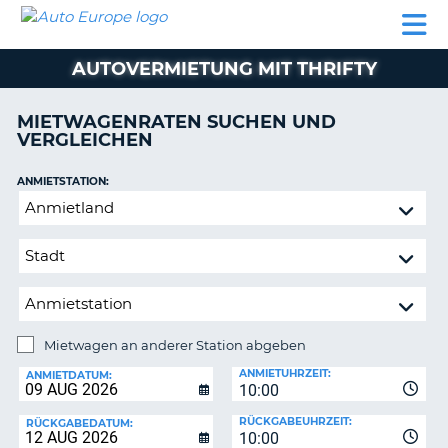
AUTO
MIETWAGEN
WOHNMOBILE
MIETWAGEN
PARTNER
HILFE
EUROPE
MIETEN
WOHNMOBILE
AUTOVERMIETUNG MIT THRIFTY
N
MIETEN
PARTNER
MIETWAGENRATEN SUCHEN UND
NE
VERGLEICHEN
HILFE
NG
MEIN
ANMIETSTATION:
KONTO
n,
Mietwagen
MEINE
an
BUCHUNG
anderer
Station
DEUTSCHLAND
abgeben
Mietwagen an anderer Station abgeben
RÜCKGABESTATION:
ANMIETUHRZEIT:
ANMIETDATUM:
10:00
?
RÜCKGABEUHRZEIT:
RÜCKGABEDATUM:
10:00