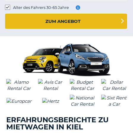
s
Alter des Fahrers 30-65 Jahre
ZUM ANGEBOT
s
ERFAHRUNGSBERICHTE ZU
MIETWAGEN IN KIEL
Z