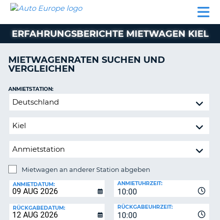
AUTO
MIETWAGEN
WOHNMOBILE
MIETWAGEN
PARTNER
HILFE
EUROPE
MIETEN
WOHNMOBILE
ERFAHRUNGSBERICHTE MIETWAGEN KIEL
N
MIETEN
PARTNER
MIETWAGENRATEN SUCHEN UND
NE
VERGLEICHEN
HILFE
NG
MEIN
ANMIETSTATION:
KONTO
n,
Mietwagen
MEINE
an
BUCHUNG
anderer
Station
DEUTSCHLAND
abgeben
Mietwagen an anderer Station abgeben
RÜCKGABESTATION:
ANMIETUHRZEIT:
ANMIETDATUM:
10:00
?
RÜCKGABEUHRZEIT:
RÜCKGABEDATUM:
10:00