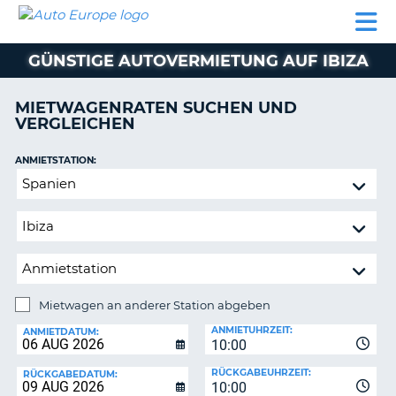
AUTO
MIETWAGEN
WOHNMOBILE
MIETWAGEN
PARTNER
HILFE
EUROPE
MIETEN
WOHNMOBILE
GÜNSTIGE AUTOVERMIETUNG AUF IBIZA
N
MIETEN
PARTNER
MIETWAGENRATEN SUCHEN UND
NE
VERGLEICHEN
HILFE
NG
MEIN
ANMIETSTATION:
KONTO
n,
Mietwagen
MEINE
an
BUCHUNG
anderer
Station
DEUTSCHLAND
abgeben
Mietwagen an anderer Station abgeben
RÜCKGABESTATION:
ANMIETUHRZEIT:
ANMIETDATUM:
10:00
?
RÜCKGABEUHRZEIT:
RÜCKGABEDATUM:
10:00