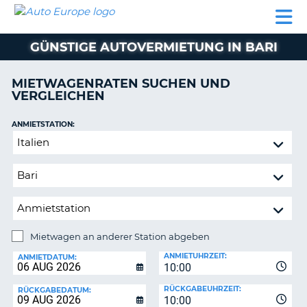
AUTO
MIETWAGEN
WOHNMOBILE
MIETWAGEN
PARTNER
HILFE
EUROPE
MIETEN
WOHNMOBILE
GÜNSTIGE AUTOVERMIETUNG IN BARI
N
MIETEN
PARTNER
MIETWAGENRATEN SUCHEN UND
NE
VERGLEICHEN
HILFE
NG
MEIN
ANMIETSTATION:
KONTO
n,
Mietwagen
MEINE
an
BUCHUNG
anderer
Station
DEUTSCHLAND
abgeben
Mietwagen an anderer Station abgeben
RÜCKGABESTATION:
ANMIETUHRZEIT:
ANMIETDATUM:
10:00
?
RÜCKGABEUHRZEIT:
RÜCKGABEDATUM:
10:00