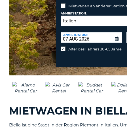
Mietwagen an anderer Station
ANMIETSTATION:
RÜCKGABESTATION:
ANMIETDATUM:
Mietwagen
an
Alter des Fahrers 30-65 Jahre
anderer
Station
abgeben
MIETWAGEN IN BIEL
Biella ist eine Stadt in der Region Piemont in Italien