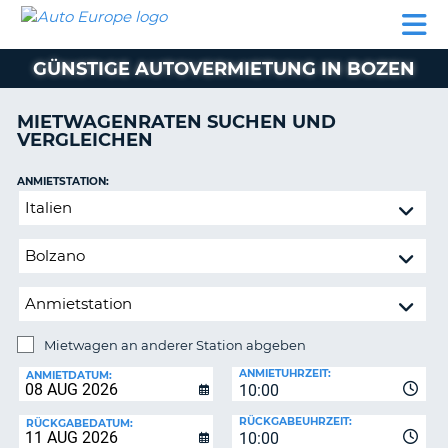
AUTO
MIETWAGEN
WOHNMOBILE
MIETWAGEN
PARTNER
HILFE
EUROPE
MIETEN
WOHNMOBILE
GÜNSTIGE AUTOVERMIETUNG IN BOZEN
N
MIETEN
PARTNER
MIETWAGENRATEN SUCHEN UND
NE
VERGLEICHEN
HILFE
NG
MEIN
ANMIETSTATION:
KONTO
n,
Mietwagen
MEINE
an
BUCHUNG
anderer
Station
DEUTSCHLAND
abgeben
Mietwagen an anderer Station abgeben
RÜCKGABESTATION:
ANMIETUHRZEIT:
ANMIETDATUM:
10:00
?
RÜCKGABEUHRZEIT:
RÜCKGABEDATUM:
10:00