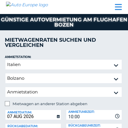
AUTO
MIETWAGEN
WOHNMOBILE
MIETWAGEN
PARTNER
HILFE
EUROPE
MIETEN
WOHNMOBILE
GÜNSTIGE AUTOVERMIETUNG AM FLUGHAFEN
N
MIETEN
BOZEN
PARTNER
NE
MIETWAGENRATEN SUCHEN UND
HILFE
NG
VERGLEICHEN
MEIN
KONTO
n,
ANMIETSTATION:
Mietwagen
MEINE
an
BUCHUNG
anderer
DEUTSCHLAND
Station
abgeben
Mietwagen an anderer Station abgeben
RÜCKGABESTATION:
ANMIETUHRZEIT:
ANMIETDATUM:
?
10:00
RÜCKGABEUHRZEIT:
RÜCKGABEDATUM: