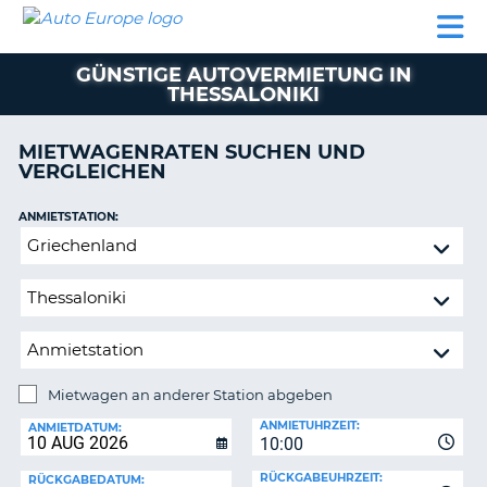
AUTO
MIETWAGEN
WOHNMOBILE
MIETWAGEN
PARTNER
HILFE
EUROPE
MIETEN
WOHNMOBILE
GÜNSTIGE AUTOVERMIETUNG IN
N
MIETEN
THESSALONIKI
PARTNER
NE
MIETWAGENRATEN SUCHEN UND
HILFE
NG
VERGLEICHEN
MEIN
KONTO
n,
ANMIETSTATION:
Mietwagen
MEINE
an
BUCHUNG
anderer
DEUTSCHLAND
Station
abgeben
Mietwagen an anderer Station abgeben
RÜCKGABESTATION:
ANMIETUHRZEIT:
ANMIETDATUM:
?
10:00
RÜCKGABEUHRZEIT:
RÜCKGABEDATUM: