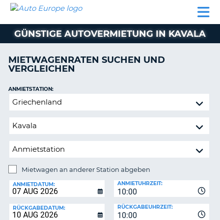
AUTO
MIETWAGEN
WOHNMOBILE
MIETWAGEN
PARTNER
HILFE
EUROPE
MIETEN
WOHNMOBILE
GÜNSTIGE AUTOVERMIETUNG IN KAVALA
N
MIETEN
PARTNER
MIETWAGENRATEN SUCHEN UND
NE
VERGLEICHEN
HILFE
NG
MEIN
ANMIETSTATION:
KONTO
n,
Mietwagen
MEINE
an
BUCHUNG
anderer
Station
DEUTSCHLAND
abgeben
Mietwagen an anderer Station abgeben
RÜCKGABESTATION:
ANMIETUHRZEIT:
ANMIETDATUM:
10:00
?
RÜCKGABEUHRZEIT:
RÜCKGABEDATUM:
10:00