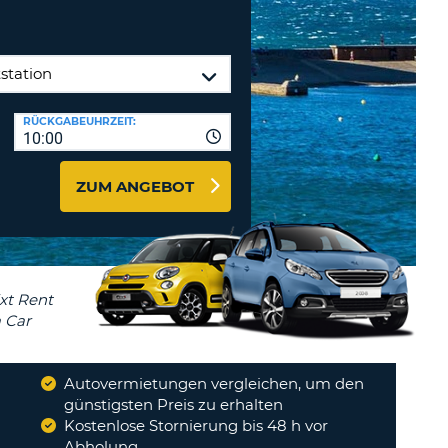
MINDESTENS
EIN
Reisebüros & Web-Affiliates
GROSSBUCHSTABE
LOGIN
MINDESTENS
PASSWORT
ZURÜCKSETZEN
EIN
RÜCKGABEUHRZEIT:
KLEINBUCHSTABE
10:00
MINDESTENS
CANCEL
EINE
ZUM ANGEBOT
ZAHL
MINDESTENS
EIN
SONDERZEICHEN
Autovermietungen vergleichen, um den
günstigsten Preis zu erhalten
Kostenlose Stornierung bis 48 h vor
Abholung