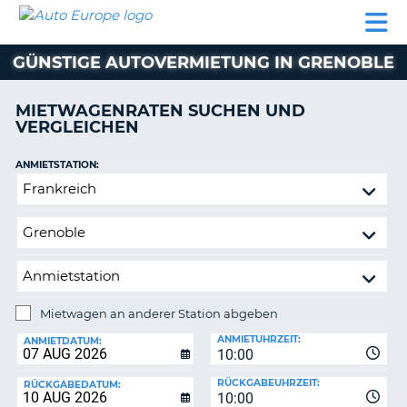
AUTO
MIETWAGEN
WOHNMOBILE
MIETWAGEN
PARTNER
HILFE
EUROPE
MIETEN
WOHNMOBILE
GÜNSTIGE AUTOVERMIETUNG IN GRENOBLE
N
MIETEN
PARTNER
MIETWAGENRATEN SUCHEN UND
NE
VERGLEICHEN
HILFE
NG
MEIN
ANMIETSTATION:
KONTO
n,
Mietwagen
MEINE
an
BUCHUNG
anderer
Station
DEUTSCHLAND
abgeben
Mietwagen an anderer Station abgeben
RÜCKGABESTATION:
ANMIETUHRZEIT:
ANMIETDATUM:
10:00
?
RÜCKGABEUHRZEIT:
RÜCKGABEDATUM:
10:00