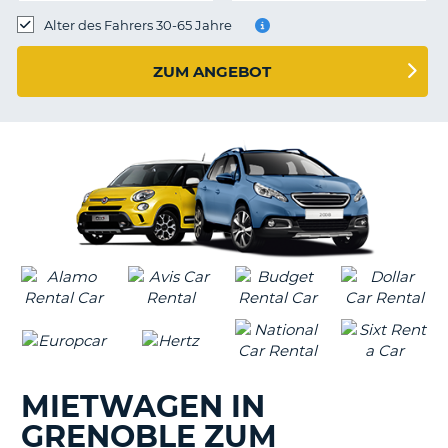
s
Alter des Fahrers 30-65 Jahre
ZUM ANGEBOT
s
MIETWAGEN IN
GRENOBLE ZUM
Z