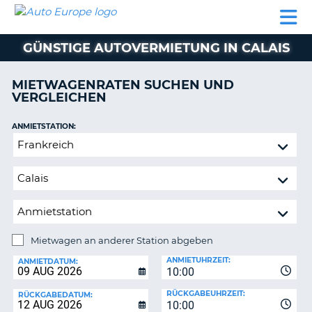
AUTO
MIETWAGEN
WOHNMOBILE
MIETWAGEN
PARTNER
HILFE
EUROPE
MIETEN
WOHNMOBILE
GÜNSTIGE AUTOVERMIETUNG IN CALAIS
N
MIETEN
PARTNER
MIETWAGENRATEN SUCHEN UND
NE
VERGLEICHEN
HILFE
NG
MEIN
ANMIETSTATION:
KONTO
n,
Mietwagen
MEINE
an
BUCHUNG
anderer
Station
DEUTSCHLAND
abgeben
Mietwagen an anderer Station abgeben
RÜCKGABESTATION:
ANMIETUHRZEIT:
ANMIETDATUM:
10:00
?
RÜCKGABEUHRZEIT:
RÜCKGABEDATUM:
10:00