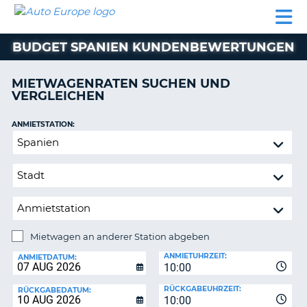
AUTO
MIETWAGEN
WOHNMOBILE
MIETWAGEN
PARTNER
HILFE
EUROPE
MIETEN
WOHNMOBILE
BUDGET SPANIEN KUNDENBEWERTUNGEN
N
MIETEN
PARTNER
MIETWAGENRATEN SUCHEN UND
NE
VERGLEICHEN
HILFE
NG
MEIN
ANMIETSTATION:
KONTO
n,
Mietwagen
MEINE
an
BUCHUNG
anderer
Station
DEUTSCHLAND
abgeben
Mietwagen an anderer Station abgeben
RÜCKGABESTATION:
ANMIETUHRZEIT:
ANMIETDATUM:
10:00
?
RÜCKGABEUHRZEIT:
RÜCKGABEDATUM:
10:00