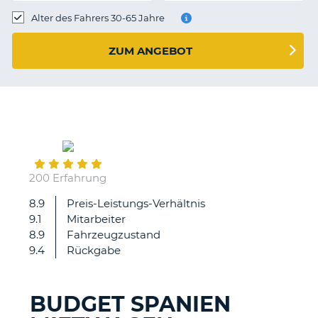
s
Alter des Fahrers 30-65 Jahre
ZUM ANGEBOT
s
September
17
200 Erfahrung
8.9
Preis-Leistungs-Verhältnis
Bei
9.1
Mitarbeiter
Übernahme
8.9
Fahrzeugzustand
des
9.4
Rückgabe
Fahrzeugs
stimmte
der
BUDGET SPANIEN
Kilometerstand
Z