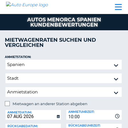
AUTO
MIETWAGEN
WOHNMOBILE
MIETWAGEN
PARTNER
HILFE
EUROPE
MIETEN
WOHNMOBILE
AUTOS MENORCA SPANIEN
N
MIETEN
KUNDENBEWERTUNGEN
PARTNER
NE
MIETWAGENRATEN SUCHEN UND
HILFE
NG
VERGLEICHEN
MEIN
KONTO
n,
ANMIETSTATION:
Mietwagen
MEINE
an
BUCHUNG
anderer
DEUTSCHLAND
Station
abgeben
Mietwagen an anderer Station abgeben
RÜCKGABESTATION:
ANMIETUHRZEIT:
ANMIETDATUM:
?
10:00
RÜCKGABEUHRZEIT:
RÜCKGABEDATUM: