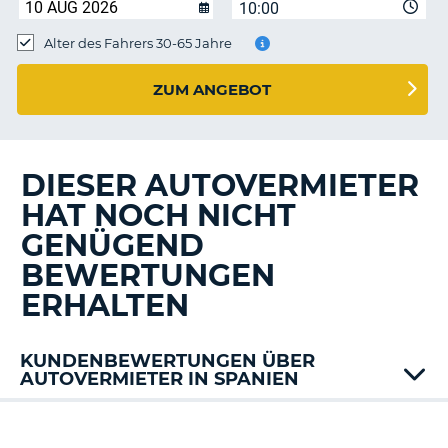
s
10:00
Alter des Fahrers 30-65 Jahre
ZUM ANGEBOT
s
DIESER AUTOVERMIETER
HAT NOCH NICHT
GENÜGEND
BEWERTUNGEN
ERHALTEN
KUNDENBEWERTUNGEN ÜBER
AUTOVERMIETER IN SPANIEN
Alamo
Avis
Z