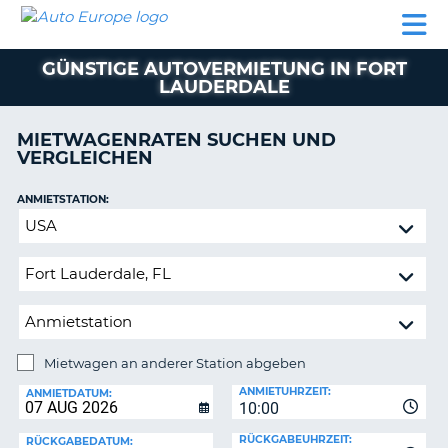
AUTO
MIETWAGEN
WOHNMOBILE
MIETWAGEN
PARTNER
HILFE
EUROPE
MIETEN
WOHNMOBILE
GÜNSTIGE AUTOVERMIETUNG IN FORT
N
MIETEN
LAUDERDALE
PARTNER
NE
MIETWAGENRATEN SUCHEN UND
HILFE
NG
VERGLEICHEN
MEIN
KONTO
n,
ANMIETSTATION:
Mietwagen
MEINE
an
BUCHUNG
anderer
DEUTSCHLAND
Station
abgeben
Mietwagen an anderer Station abgeben
RÜCKGABESTATION:
ANMIETUHRZEIT:
ANMIETDATUM:
?
10:00
RÜCKGABEUHRZEIT:
RÜCKGABEDATUM: