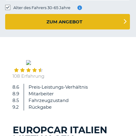
s
Alter des Fahrers 30-65 Jahre
ZUM ANGEBOT
s
September
07
108 Erfahrung
8.6
Preis-Leistungs-Verhältnis
Alles
8.9
Mitarbeiter
gut
8.5
Fahrzeugzustand
gelaufen
9.2
Rückgabe
.
EUROPCAR ITALIEN
Z