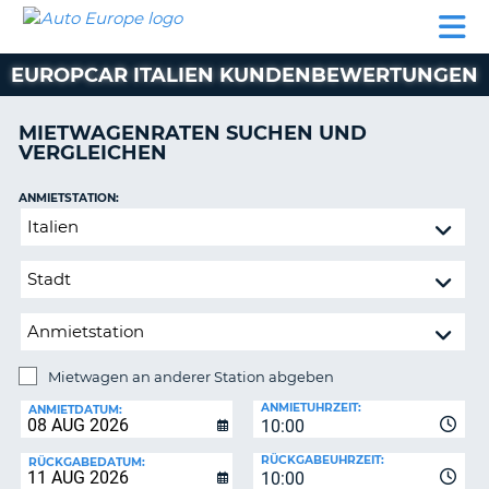
AUTO
MIETWAGEN
WOHNMOBILE
MIETWAGEN
PARTNER
HILFE
EUROPE
MIETEN
WOHNMOBILE
EUROPCAR ITALIEN KUNDENBEWERTUNGEN
N
MIETEN
PARTNER
MIETWAGENRATEN SUCHEN UND
NE
VERGLEICHEN
HILFE
NG
MEIN
ANMIETSTATION:
KONTO
n,
Mietwagen
MEINE
an
BUCHUNG
anderer
Station
DEUTSCHLAND
abgeben
Mietwagen an anderer Station abgeben
RÜCKGABESTATION:
ANMIETUHRZEIT:
ANMIETDATUM:
10:00
?
RÜCKGABEUHRZEIT:
RÜCKGABEDATUM:
10:00