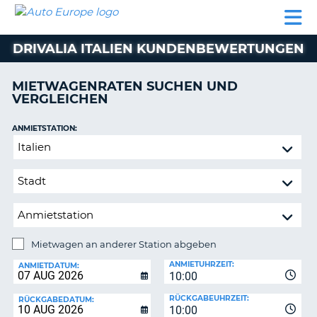
AUTO
MIETWAGEN
WOHNMOBILE
MIETWAGEN
PARTNER
HILFE
EUROPE
MIETEN
WOHNMOBILE
DRIVALIA ITALIEN KUNDENBEWERTUNGEN
N
MIETEN
PARTNER
MIETWAGENRATEN SUCHEN UND
NE
VERGLEICHEN
HILFE
NG
MEIN
ANMIETSTATION:
KONTO
n,
Mietwagen
MEINE
an
BUCHUNG
anderer
Station
DEUTSCHLAND
abgeben
Mietwagen an anderer Station abgeben
RÜCKGABESTATION:
ANMIETUHRZEIT:
ANMIETDATUM:
10:00
?
RÜCKGABEUHRZEIT:
RÜCKGABEDATUM:
10:00