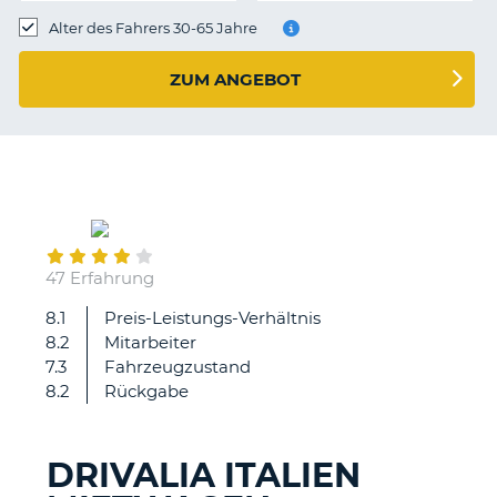
s
Alter des Fahrers 30-65 Jahre
ZUM ANGEBOT
s
September
12
47 Erfahrung
8.1
Preis-Leistungs-Verhältnis
Preis
8.2
Mitarbeiter
sehr
7.3
Fahrzeugzustand
gut,
8.2
Rückgabe
unkompliziert
DRIVALIA ITALIEN
Z