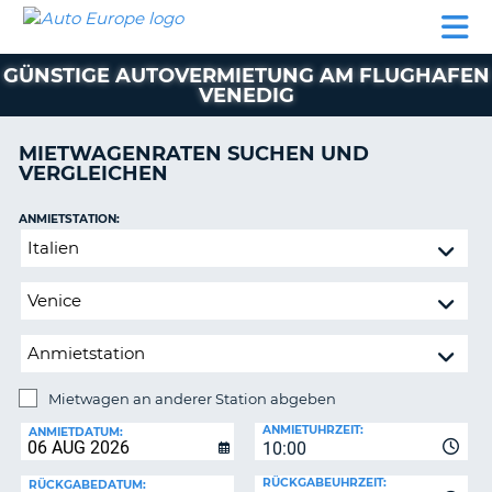
AUTO
MIETWAGEN
WOHNMOBILE
MIETWAGEN
PARTNER
HILFE
EUROPE
MIETEN
WOHNMOBILE
GÜNSTIGE AUTOVERMIETUNG AM FLUGHAFEN
N
MIETEN
VENEDIG
PARTNER
NE
MIETWAGENRATEN SUCHEN UND
HILFE
NG
VERGLEICHEN
MEIN
KONTO
n,
ANMIETSTATION:
Mietwagen
MEINE
an
BUCHUNG
anderer
DEUTSCHLAND
Station
abgeben
Mietwagen an anderer Station abgeben
RÜCKGABESTATION:
ANMIETUHRZEIT:
ANMIETDATUM:
?
10:00
RÜCKGABEUHRZEIT:
RÜCKGABEDATUM: