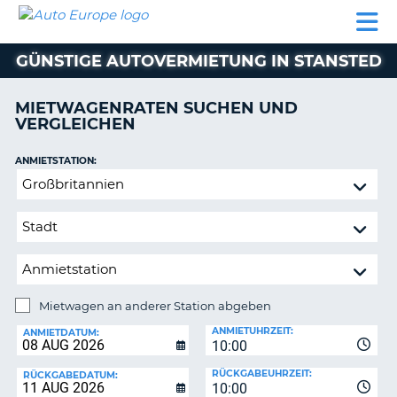
AUTO
MIETWAGEN
WOHNMOBILE
MIETWAGEN
PARTNER
HILFE
EUROPE
MIETEN
WOHNMOBILE
GÜNSTIGE AUTOVERMIETUNG IN STANSTED
N
MIETEN
PARTNER
MIETWAGENRATEN SUCHEN UND
NE
VERGLEICHEN
HILFE
NG
MEIN
ANMIETSTATION:
KONTO
n,
Mietwagen
MEINE
an
BUCHUNG
anderer
Station
DEUTSCHLAND
abgeben
Mietwagen an anderer Station abgeben
RÜCKGABESTATION:
ANMIETUHRZEIT:
ANMIETDATUM:
10:00
?
RÜCKGABEUHRZEIT:
RÜCKGABEDATUM:
10:00