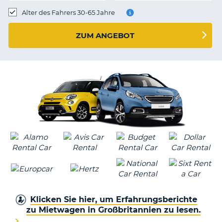
s
Alter des Fahrers 30-65 Jahre
ZUM ANGEBOT
s
Klicken Sie hier, um Erfahrungsberichte
zu Mietwagen in Großbritannien zu lesen.
Z