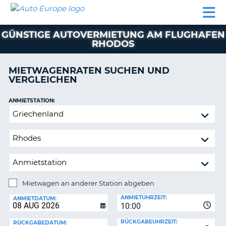
AUTO
MIETWAGEN
WOHNMOBILE
MIETWAGEN
PARTNER
HILFE
EUROPE
MIETEN
WOHNMOBILE
GÜNSTIGE AUTOVERMIETUNG AM FLUGHAFEN
N
MIETEN
RHODOS
PARTNER
NE
MIETWAGENRATEN SUCHEN UND
HILFE
NG
VERGLEICHEN
MEIN
KONTO
n,
ANMIETSTATION:
Mietwagen
MEINE
an
BUCHUNG
anderer
DEUTSCHLAND
Station
abgeben
Mietwagen an anderer Station abgeben
RÜCKGABESTATION:
ANMIETUHRZEIT:
ANMIETDATUM:
?
10:00
RÜCKGABEUHRZEIT:
RÜCKGABEDATUM: