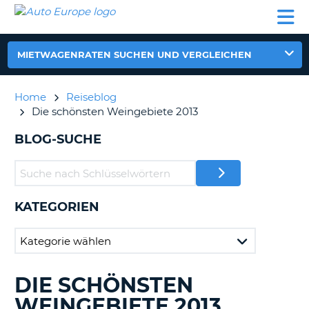
AUTO
MIETWAGEN
WOHNMOBILE
MIETWAGEN
PARTNER
HILFE
EUROPE
MIETEN
WOHNMOBILE
N
MIETEN
MIETWAGENRATEN SUCHEN UND VERGLEICHEN
PARTNER
NE
HILFE
Home
Reiseblog
NG
Die schönsten Weingebiete 2013
MEIN
KONTO
n,
BLOG-SUCHE
MEINE
BUCHUNG
DEUTSCHLAND
KATEGORIEN
?
DIE SCHÖNSTEN
DURCHSUCHE
BLOGS......
WEINGEBIETE 2013