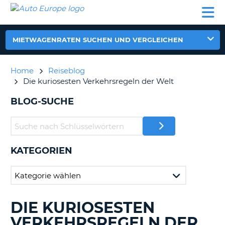
AUTO
MIETWAGEN
WOHNMOBILE
MIETWAGEN
PARTNER
HILFE
EUROPE
MIETEN
WOHNMOBILE
N
MIETEN
MIETWAGENRATEN SUCHEN UND VERGLEICHEN
PARTNER
NE
HILFE
Home
Reiseblog
NG
Die kuriosesten Verkehrsregeln der Welt
MEIN
KONTO
n,
BLOG-SUCHE
MEINE
BUCHUNG
DEUTSCHLAND
KATEGORIEN
?
DIE KURIOSESTEN
DURCHSUCHE
BLOGS......
VERKEHRSREGELN DER