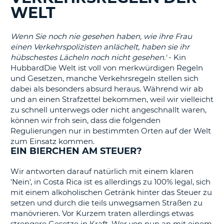
s
WELT
Wenn Sie noch nie gesehen haben, wie ihre Frau
einen Verkehrspolizisten anlächelt, haben sie ihr
hübschestes Lächeln noch nicht gesehen.'
- Kin
s
HubbardDie Welt ist voll von merkwürdigen Regeln
und Gesetzen, manche Verkehrsregeln stellen sich
dabei als besonders absurd heraus. Während wir ab
und an einen Strafzettel bekommen, weil wir vielleicht
zu schnell unterwegs oder nicht angeschnallt waren,
können wir froh sein, dass die folgenden
Regulierungen nur in bestimmten Orten auf der Welt
zum Einsatz kommen.
EIN BIERCHEN AM STEUER?
Wir antworten darauf natürlich mit einem klaren
'Nein', in Costa Rica ist es allerdings zu 100% legal, sich
mit einem alkoholischen Getränk hinter das Steuer zu
setzen und durch die teils unwegsamen Straßen zu
manövrieren. Vor Kurzem traten allerdings etwas
Z
strengere Gesetze in Kraft. Wer von nun an mit einem