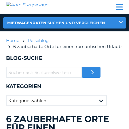
AUTO
MIETWAGEN
WOHNMOBILE
MIETWAGEN
PARTNER
HILFE
EUROPE
MIETEN
WOHNMOBILE
N
MIETEN
MIETWAGENRATEN SUCHEN UND VERGLEICHEN
PARTNER
NE
HILFE
Home
Reiseblog
NG
6 zauberhafte Orte für einen romantischen Urlaub
MEIN
KONTO
n,
BLOG-SUCHE
MEINE
BUCHUNG
DEUTSCHLAND
KATEGORIEN
?
6 ZAUBERHAFTE ORTE
DURCHSUCHE
BLOGS......
FÜR EINEN