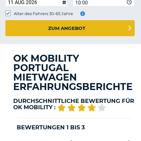
s
10:00
Alter des Fahrers 30-65 Jahre
ZUM ANGEBOT
s
OK MOBILITY
PORTUGAL
MIETWAGEN
ERFAHRUNGSBERICHTE
DURCHSCHNITTLICHE BEWERTUNG FÜR
OK MOBILITY :
BEWERTUNGEN 1 BIS 3
Z