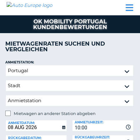
AUTO
MIETWAGEN
WOHNMOBILE
MIETWAGEN
PARTNER
HILFE
EUROPE
MIETEN
WOHNMOBILE
OK MOBILITY PORTUGAL
N
MIETEN
KUNDENBEWERTUNGEN
PARTNER
NE
MIETWAGENRATEN SUCHEN UND
HILFE
NG
VERGLEICHEN
MEIN
KONTO
n,
ANMIETSTATION:
Mietwagen
MEINE
an
BUCHUNG
anderer
DEUTSCHLAND
Station
abgeben
Mietwagen an anderer Station abgeben
RÜCKGABESTATION:
ANMIETUHRZEIT:
ANMIETDATUM:
?
10:00
RÜCKGABEUHRZEIT:
RÜCKGABEDATUM: