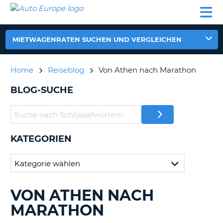
AUTO
MIETWAGEN
WOHNMOBILE
MIETWAGEN
PARTNER
HILFE
EUROPE
MIETEN
WOHNMOBILE
N
MIETEN
MIETWAGENRATEN SUCHEN UND VERGLEICHEN
PARTNER
NE
HILFE
Home
Reiseblog
Von Athen nach Marathon
NG
MEIN
BLOG-SUCHE
KONTO
n,
MEINE
BUCHUNG
KATEGORIEN
DEUTSCHLAND
VON ATHEN NACH
DURCHSUCHE
?
BLOGS......
MARATHON