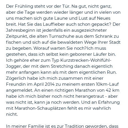
s
Der Frühling steht vor der Tür. Na gut, nicht ganz,
aber die Tage werden wieder länger und in vielen von
uns machen sich gute Laune und Lust auf Neues
breit. Hat Sie das Lauffieber auch schon gepackt? Der
Jahresbeginn ist jedenfalls ein ausgezeichneter
s
Zeitpunkt, die alten Turnschuhe aus dem Schrank zu
fischen und sich auf die bewaldeten Wege Ihrer Stadt
zu begeben. Worauf warten Sie noch?Ich muss
gestehen, dass ich selbst kein geborener Läufer bin.
Ich gehöre eher zum Typ Kurzstrecken-Wohlfühl-
Jogger, der mit dem Stretching danach eigentlich
mehr anfangen kann als mit dem eigentlichen Run.
Zögerlich habe ich mich zusammen mit einer
Freundin im April 2014 zu meinem ersten 10km-Lauf
angemeldet. An einen richtigen Marathon von 42 km
habe ich mich bisher noch nicht herangetraut - aber
was nicht ist, kann ja noch werden. Und an Erfahrung
mit Marathon-Schauplätzen fehlt es mir wahrlich
nicht.
In meiner Familie ist es zur Tradition geworden, dass
Z