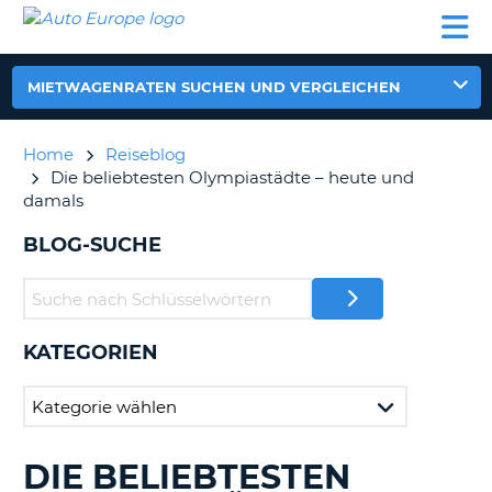
AUTO
MIETWAGEN
WOHNMOBILE
MIETWAGEN
PARTNER
HILFE
EUROPE
MIETEN
WOHNMOBILE
N
MIETEN
MIETWAGENRATEN SUCHEN UND VERGLEICHEN
PARTNER
NE
HILFE
Home
Reiseblog
NG
Die beliebtesten Olympiastädte – heute und
MEIN
damals
KONTO
n,
BLOG-SUCHE
MEINE
BUCHUNG
DEUTSCHLAND
KATEGORIEN
?
DIE BELIEBTESTEN
DURCHSUCHE
BLOGS......