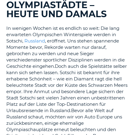
s
OLYMPIASTÄDTE –
HEUTE UND DAMALS
In wenigen Wochen ist es endlich so weit: Die lang
erwarteten Olympischen Winterspiele werden in
s
Sotschi,
Russland
, eröffnet. Uns stehen spannende
Momente bevor, Rekorde warten nur darauf,
gebrochen zu werden und neue Sieger
verschiedenster sportlicher Disziplinen werden in die
Geschichte eingehen.Doch auch die Spielstätte selber
kann sich sehen lassen. Sotschi ist bekannt für ihre
erhabene Schönheit – wie ein Diamant ragt die hell
beleuchtete Stadt vor der Küste des Schwarzen Meers
empor. Ihre Anmut und besondere Lage sichern der
Stadt Sotschi seit vielen Jahren einen unbestrittenen
Platz auf der Liste der Top-Destinationen für
Urlaubsreisende in Russland.Bevor alle Welt auf
Russland schaut, möchten wir von Auto Europe uns
zurückbesinnen, einige ehemalige
Olympiaschauplätze erneut beleuchten und den
Z