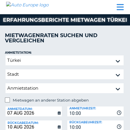
AUTO
MIETWAGEN
WOHNMOBILE
MIETWAGEN
PARTNER
HILFE
EUROPE
MIETEN
WOHNMOBILE
ERFAHRUNGSBERICHTE MIETWAGEN TÜRKEI
N
MIETEN
PARTNER
MIETWAGENRATEN SUCHEN UND
NE
VERGLEICHEN
HILFE
NG
MEIN
ANMIETSTATION:
KONTO
n,
Mietwagen
MEINE
an
BUCHUNG
anderer
Station
DEUTSCHLAND
abgeben
Mietwagen an anderer Station abgeben
RÜCKGABESTATION:
ANMIETUHRZEIT:
ANMIETDATUM:
10:00
?
RÜCKGABEUHRZEIT:
RÜCKGABEDATUM:
10:00