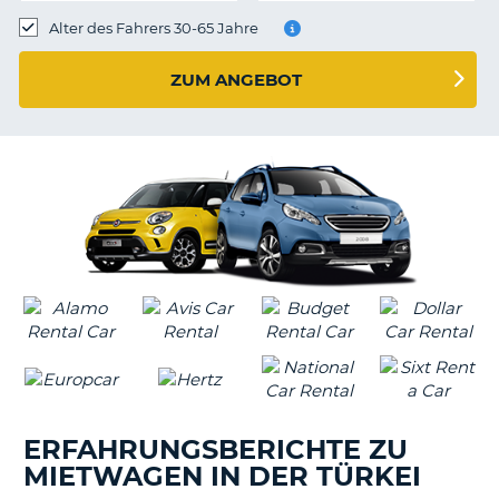
s
Alter des Fahrers 30-65 Jahre
ZUM ANGEBOT
s
ERFAHRUNGSBERICHTE ZU
MIETWAGEN IN DER TÜRKEI
Z