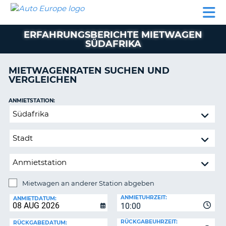
AUTO
MIETWAGEN
WOHNMOBILE
MIETWAGEN
PARTNER
HILFE
EUROPE
MIETEN
WOHNMOBILE
ERFAHRUNGSBERICHTE MIETWAGEN
N
MIETEN
SÜDAFRIKA
PARTNER
NE
MIETWAGENRATEN SUCHEN UND
HILFE
NG
VERGLEICHEN
MEIN
KONTO
n,
ANMIETSTATION:
Mietwagen
MEINE
an
BUCHUNG
anderer
DEUTSCHLAND
Station
abgeben
Mietwagen an anderer Station abgeben
RÜCKGABESTATION:
ANMIETUHRZEIT:
ANMIETDATUM:
?
10:00
RÜCKGABEUHRZEIT:
RÜCKGABEDATUM: