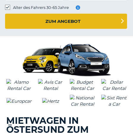
s
Alter des Fahrers 30-65 Jahre
ZUM ANGEBOT
s
MIETWAGEN IN
ÖSTERSUND ZUM
Z