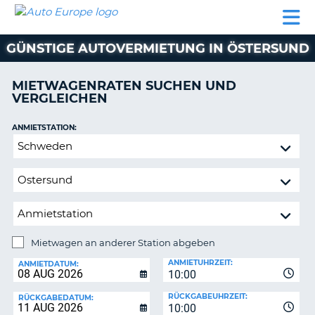
AUTO
MIETWAGEN
WOHNMOBILE
MIETWAGEN
PARTNER
HILFE
EUROPE
MIETEN
WOHNMOBILE
GÜNSTIGE AUTOVERMIETUNG IN ÖSTERSUND
N
MIETEN
PARTNER
MIETWAGENRATEN SUCHEN UND
NE
VERGLEICHEN
HILFE
NG
MEIN
ANMIETSTATION:
KONTO
n,
Mietwagen
MEINE
an
BUCHUNG
anderer
Station
DEUTSCHLAND
abgeben
Mietwagen an anderer Station abgeben
RÜCKGABESTATION:
ANMIETUHRZEIT:
ANMIETDATUM:
10:00
?
RÜCKGABEUHRZEIT:
RÜCKGABEDATUM:
10:00