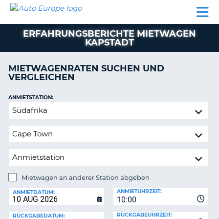
AUTO
MIETWAGEN
WOHNMOBILE
MIETWAGEN
PARTNER
HILFE
EUROPE
MIETEN
WOHNMOBILE
ERFAHRUNGSBERICHTE MIETWAGEN
N
MIETEN
KAPSTADT
PARTNER
NE
MIETWAGENRATEN SUCHEN UND
HILFE
NG
VERGLEICHEN
MEIN
KONTO
n,
ANMIETSTATION:
Mietwagen
MEINE
an
BUCHUNG
anderer
DEUTSCHLAND
Station
abgeben
Mietwagen an anderer Station abgeben
RÜCKGABESTATION:
ANMIETUHRZEIT:
ANMIETDATUM:
?
10:00
RÜCKGABEUHRZEIT:
RÜCKGABEDATUM: