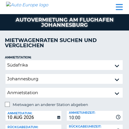
AUTO
MIETWAGEN
WOHNMOBILE
MIETWAGEN
PARTNER
HILFE
EUROPE
MIETEN
WOHNMOBILE
AUTOVERMIETUNG AM FLUGHAFEN
N
MIETEN
JOHANNESBURG
PARTNER
NE
MIETWAGENRATEN SUCHEN UND
HILFE
NG
VERGLEICHEN
MEIN
KONTO
n,
ANMIETSTATION:
Mietwagen
MEINE
an
BUCHUNG
anderer
DEUTSCHLAND
Station
abgeben
Mietwagen an anderer Station abgeben
RÜCKGABESTATION:
ANMIETUHRZEIT:
ANMIETDATUM:
?
10:00
RÜCKGABEUHRZEIT:
RÜCKGABEDATUM: