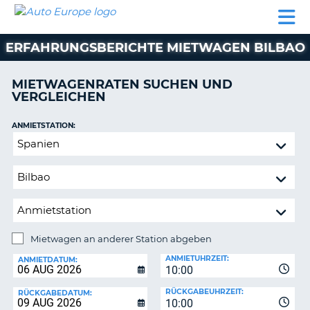
AUTO
MIETWAGEN
WOHNMOBILE
MIETWAGEN
PARTNER
HILFE
EUROPE
MIETEN
WOHNMOBILE
ERFAHRUNGSBERICHTE MIETWAGEN BILBAO
N
MIETEN
PARTNER
MIETWAGENRATEN SUCHEN UND
NE
VERGLEICHEN
HILFE
NG
MEIN
ANMIETSTATION:
KONTO
n,
Mietwagen
MEINE
an
BUCHUNG
anderer
Station
DEUTSCHLAND
abgeben
Mietwagen an anderer Station abgeben
RÜCKGABESTATION:
ANMIETUHRZEIT:
ANMIETDATUM:
10:00
?
RÜCKGABEUHRZEIT:
RÜCKGABEDATUM:
10:00