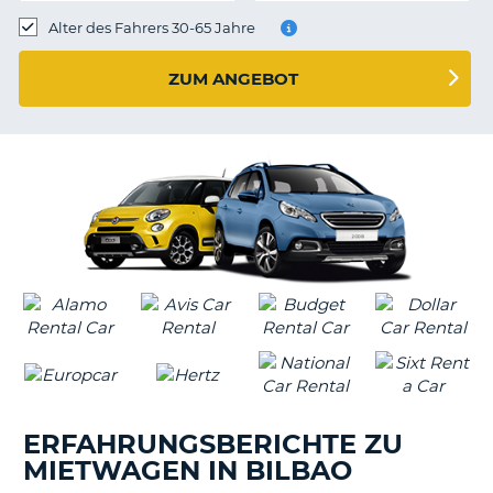
s
Alter des Fahrers 30-65 Jahre
ZUM ANGEBOT
s
ERFAHRUNGSBERICHTE ZU
MIETWAGEN IN BILBAO
Z