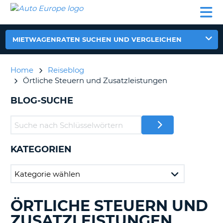
AUTO
MIETWAGEN
WOHNMOBILE
MIETWAGEN
PARTNER
HILFE
EUROPE
MIETEN
WOHNMOBILE
N
MIETEN
MIETWAGENRATEN SUCHEN UND VERGLEICHEN
PARTNER
NE
HILFE
Home
Reiseblog
NG
Örtliche Steuern und Zusatzleistungen
MEIN
KONTO
n,
BLOG-SUCHE
MEINE
BUCHUNG
DEUTSCHLAND
KATEGORIEN
?
ÖRTLICHE STEUERN UND
DURCHSUCHE
BLOGS......
ZUSATZLEISTUNGEN