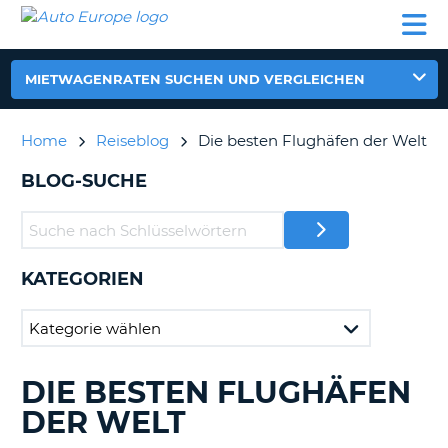
AUTO
MIETWAGEN
WOHNMOBILE
MIETWAGEN
PARTNER
HILFE
EUROPE
MIETEN
WOHNMOBILE
N
MIETEN
MIETWAGENRATEN SUCHEN UND VERGLEICHEN
PARTNER
NE
HILFE
Home
Reiseblog
Die besten Flughäfen der Welt
NG
MEIN
BLOG-SUCHE
KONTO
n,
MEINE
BUCHUNG
KATEGORIEN
DEUTSCHLAND
DIE BESTEN FLUGHÄFEN
DURCHSUCHE
?
BLOGS......
DER WELT