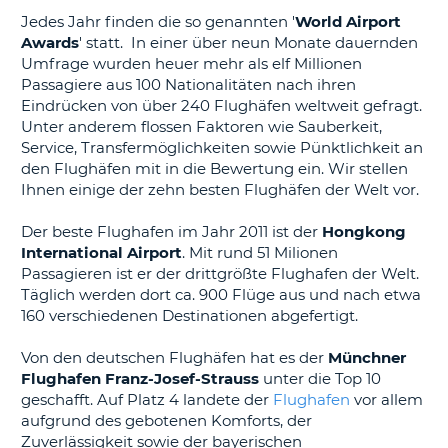
s
Jedes Jahr finden die so genannten '
World Airport
Awards
' statt. In einer über neun Monate dauernden
Umfrage wurden heuer mehr als elf Millionen
Passagiere aus 100 Nationalitäten nach ihren
Eindrücken von über 240 Flughäfen weltweit gefragt.
s
Unter anderem flossen Faktoren wie Sauberkeit,
Service, Transfermöglichkeiten sowie Pünktlichkeit an
den Flughäfen mit in die Bewertung ein. Wir stellen
Ihnen einige der zehn besten Flughäfen der Welt vor.
Der beste Flughafen im Jahr 2011 ist der
Hongkong
International Airport
. Mit rund 51 Milionen
Passagieren ist er der drittgrößte Flughafen der Welt.
Täglich werden dort ca. 900 Flüge aus und nach etwa
160 verschiedenen Destinationen abgefertigt.
Von den deutschen Flughäfen hat es der
Münchner
Flughafen Franz-Josef-Strauss
unter die Top 10
geschafft. Auf Platz 4 landete der
Flughafen
vor allem
aufgrund des gebotenen Komforts, der
Zuverlässigkeit sowie der bayerischen
Z