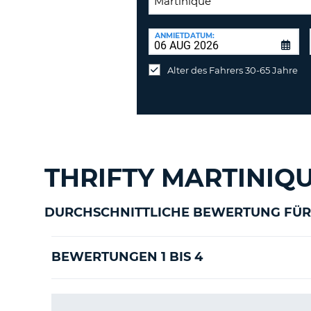
RÜCKGABESTATION:
ANMIETDATUM:
Mietwagen
an
Alter des Fahrers 30-65 Jahre
anderer
Station
abgeben
THRIFTY MARTINIQ
DURCHSCHNITTLICHE BEWERTUNG FÜR 
BEWERTUNGEN 1 BIS 4