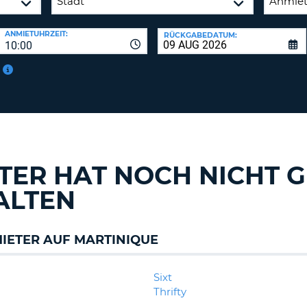
ANMIETUHRZEIT:
RÜCKGABEDATUM:
10:00
TER HAT NOCH NICHT 
ALTEN
ETER AUF MARTINIQUE
Sixt
Thrifty