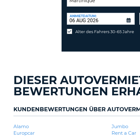
RÜCKGABESTATION:
ANMIETDATUM:
Mietwagen
an
Alter des Fahrers 30-65 Jahre
anderer
Station
abgeben
DIESER AUTOVERMIE
BEWERTUNGEN ERH
KUNDENBEWERTUNGEN ÜBER AUTOVERMI
Alamo
Jumbo
Europcar
Rent a Car