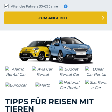
s
Alter des Fahrers 30-65 Jahre
ZUM ANGEBOT
s
TIPPS FÜR REISEN MIT
TIEREN
Z