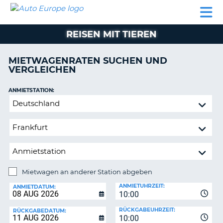
AUTO
MIETWAGEN
WOHNMOBILE
MIETWAGEN
PARTNER
HILFE
EUROPE
MIETEN
WOHNMOBILE
REISEN MIT TIEREN
N
MIETEN
PARTNER
MIETWAGENRATEN SUCHEN UND
NE
VERGLEICHEN
HILFE
NG
MEIN
ANMIETSTATION:
KONTO
n,
Mietwagen
MEINE
an
BUCHUNG
anderer
Station
DEUTSCHLAND
abgeben
Mietwagen an anderer Station abgeben
RÜCKGABESTATION:
ANMIETUHRZEIT:
ANMIETDATUM:
10:00
?
RÜCKGABEUHRZEIT:
RÜCKGABEDATUM:
10:00