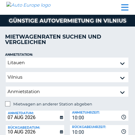
AUTO
MIETWAGEN
WOHNMOBILE
MIETWAGEN
PARTNER
HILFE
EUROPE
MIETEN
WOHNMOBILE
GÜNSTIGE AUTOVERMIETUNG IN VILNIUS
N
MIETEN
PARTNER
MIETWAGENRATEN SUCHEN UND
NE
VERGLEICHEN
HILFE
NG
MEIN
ANMIETSTATION:
KONTO
n,
Mietwagen
MEINE
an
BUCHUNG
anderer
Station
DEUTSCHLAND
abgeben
Mietwagen an anderer Station abgeben
RÜCKGABESTATION:
ANMIETUHRZEIT:
ANMIETDATUM:
10:00
?
RÜCKGABEUHRZEIT:
RÜCKGABEDATUM:
10:00