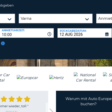
 abgeben
ANMIETUHRZEIT:
RÜCKGABEDATUM:
10:00
Warum mit Auto Europe
buchen?
mer wieder, toll
"
ROSEN