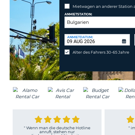
Mietwagen an anderer Station
ANMIETSTATION:
RÜCKGABESTATION:
ANMIETDATUM:
Mietwagen
an
Alter des Fahrers 30-65 Jahre
anderer
Station
abgeben
"
Wenn man die deutsche Hotline
"
im
anruft, stehen nur