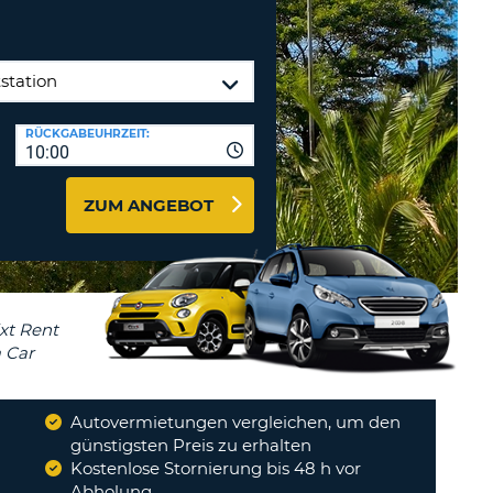
MINDESTENS
EIN
Reisebüros & Web-Affiliates
GROSSBUCHSTABE
LOGIN
MINDESTENS
PASSWORT
ZURÜCKSETZEN
EIN
RÜCKGABEUHRZEIT:
KLEINBUCHSTABE
10:00
MINDESTENS
CANCEL
EINE
ZUM ANGEBOT
ZAHL
MINDESTENS
EIN
SONDERZEICHEN
Autovermietungen vergleichen, um den
günstigsten Preis zu erhalten
Kostenlose Stornierung bis 48 h vor
Abholung