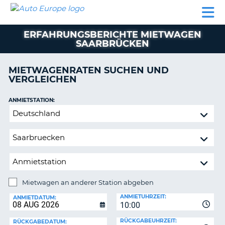
AUTO
MIETWAGEN
WOHNMOBILE
MIETWAGEN
PARTNER
HILFE
EUROPE
MIETEN
WOHNMOBILE
ERFAHRUNGSBERICHTE MIETWAGEN
N
MIETEN
SAARBRÜCKEN
PARTNER
NE
MIETWAGENRATEN SUCHEN UND
HILFE
NG
VERGLEICHEN
MEIN
KONTO
n,
ANMIETSTATION:
Mietwagen
MEINE
an
BUCHUNG
anderer
DEUTSCHLAND
Station
abgeben
Mietwagen an anderer Station abgeben
RÜCKGABESTATION:
ANMIETUHRZEIT:
ANMIETDATUM:
?
10:00
RÜCKGABEUHRZEIT:
RÜCKGABEDATUM: