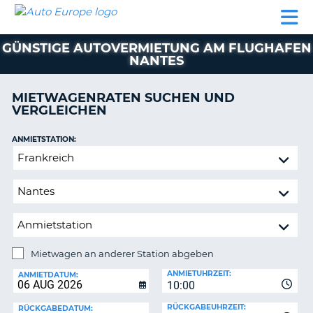
AUTO
MIETWAGEN
WOHNMOBILE
MIETWAGEN
PARTNER
HILFE
EUROPE
MIETEN
WOHNMOBILE
GÜNSTIGE AUTOVERMIETUNG AM FLUGHAFEN
N
MIETEN
NANTES
PARTNER
NE
MIETWAGENRATEN SUCHEN UND
HILFE
NG
VERGLEICHEN
MEIN
KONTO
n,
ANMIETSTATION:
Mietwagen
MEINE
an
BUCHUNG
anderer
DEUTSCHLAND
Station
abgeben
Mietwagen an anderer Station abgeben
RÜCKGABESTATION:
ANMIETUHRZEIT:
ANMIETDATUM:
?
10:00
RÜCKGABEUHRZEIT:
RÜCKGABEDATUM: