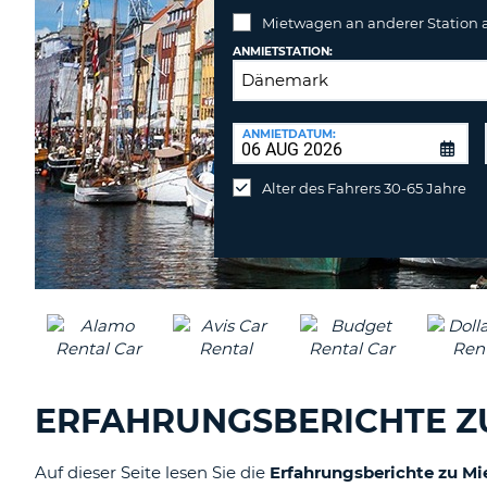
Mietwagen an anderer Station
ANMIETSTATION:
RÜCKGABESTATION:
ANMIETDATUM:
Mietwagen
an
Alter des Fahrers 30-65 Jahre
anderer
Station
abgeben
ERFAHRUNGSBERICHTE Z
Auf dieser Seite lesen Sie die
Erfahrungsberichte zu M