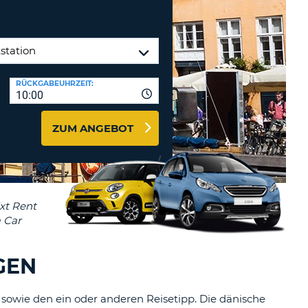
MINDESTENS
EIN
Reisebüros & Web-Affiliates
GROSSBUCHSTABE
LOGIN
MINDESTENS
PASSWORT
ZURÜCKSETZEN
EIN
RÜCKGABEUHRZEIT:
KLEINBUCHSTABE
10:00
MINDESTENS
CANCEL
EINE
ZUM ANGEBOT
ZAHL
MINDESTENS
EIN
SONDERZEICHEN
GEN
, sowie den ein oder anderen Reisetipp. Die dänische