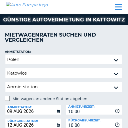
AUTO
MIETWAGEN
WOHNMOBILE
MIETWAGEN
PARTNER
HILFE
EUROPE
MIETEN
WOHNMOBILE
GÜNSTIGE AUTOVERMIETUNG IN KATTOWITZ
N
MIETEN
PARTNER
MIETWAGENRATEN SUCHEN UND
NE
VERGLEICHEN
HILFE
NG
MEIN
ANMIETSTATION:
KONTO
n,
Mietwagen
MEINE
an
BUCHUNG
anderer
Station
DEUTSCHLAND
abgeben
Mietwagen an anderer Station abgeben
RÜCKGABESTATION:
ANMIETUHRZEIT:
ANMIETDATUM:
10:00
?
RÜCKGABEUHRZEIT:
RÜCKGABEDATUM:
10:00