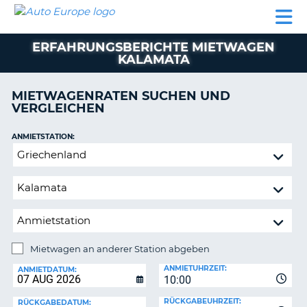
AUTO
MIETWAGEN
WOHNMOBILE
MIETWAGEN
PARTNER
HILFE
EUROPE
MIETEN
WOHNMOBILE
ERFAHRUNGSBERICHTE MIETWAGEN
N
MIETEN
KALAMATA
PARTNER
NE
MIETWAGENRATEN SUCHEN UND
HILFE
NG
VERGLEICHEN
MEIN
KONTO
n,
ANMIETSTATION:
Mietwagen
MEINE
an
BUCHUNG
anderer
DEUTSCHLAND
Station
abgeben
Mietwagen an anderer Station abgeben
RÜCKGABESTATION:
ANMIETUHRZEIT:
ANMIETDATUM:
?
10:00
RÜCKGABEUHRZEIT:
RÜCKGABEDATUM: